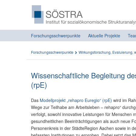
Forschungsschwerpunkte
Aktuelle Projekte
Tea
Forschungsschwerpunkte
Wirkungsforschung, Evaluierung, w
Wissenschaftliche Begleitung de
(rpE)
Das
Modellprojekt „rehapro Euregio“ (rpE)
wird im Ra
Wege zur Teilhabe am Arbeitsleben – rehapro“ durchge
verfolgt, sowohl innovative Leistungen für Menschen 
gesundheitlichen Beeinträchtigungen als auch neue 
Personenkreis in der StädteRegion Aachen sowie in d
befassten Institutionen zu erproben. Dabei setzt das 