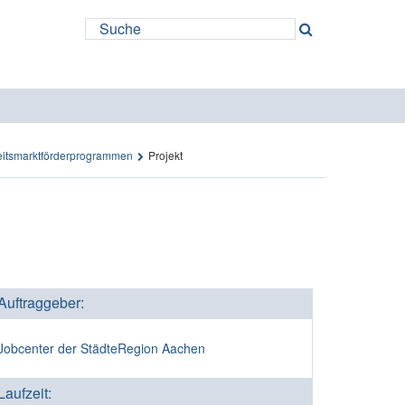
eitsmarkt­förderprogrammen
Projekt
Auftraggeber:
Jobcenter der StädteRegion Aachen
Laufzeit: