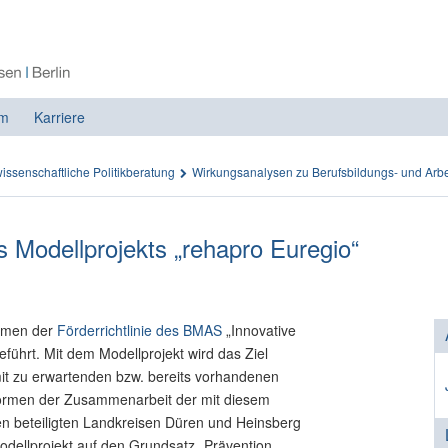
m
Karriere
issenschaftliche Politikberatung
Wirkungsanalysen zu Berufsbildungs- und Arb
s Modellprojekts „rehapro Euregio“
hmen der
Förderrichtlinie des BMAS
„Innovative
führt. Mit dem Modellprojekt wird das Ziel
mit zu erwartenden bzw. bereits vorhandenen
Formen der Zusammenarbeit der mit diesem
en beteiligten Landkreisen Düren und Heinsberg
Modellprojekt auf den Grundsatz „Prävention