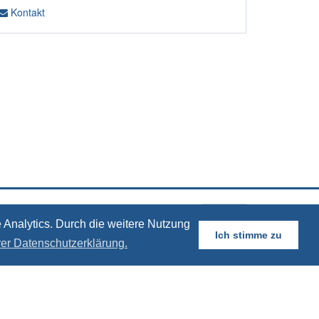
Kontakt
 Analytics. Durch die weitere Nutzung
Ich stimme zu
rer Datenschutzerklärung.
115 Berlin