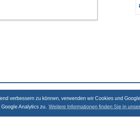
Kontakt
Impressum
Datenschutz
aufend verbessern zu können, verwenden wir Cookies und Google
 Google Analytics zu.
Weitere Informationen finden Sie in unse
ÖSTRA Sozialökonomische Strukturanalysen, Torstraße 178, 10