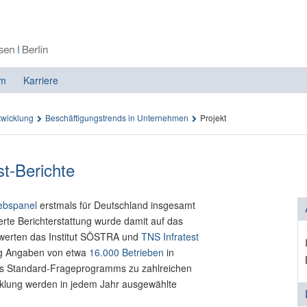
m
Karriere
twicklung
Beschäftigungstrends in Unternehmen
Projekt
t-Berichte
iebspanel
erstmals für Deutschland insgesamt
erte Berichterstattung wurde damit auf das
werten das Institut SÖSTRA und
TNS Infratest
rg Angaben von etwa
16.000 Betrieben
in
es Standard-Frageprogramms zu zahlreichen
cklung werden in jedem Jahr ausgewählte