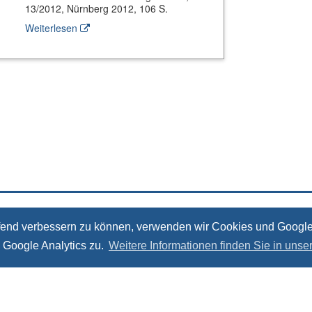
13/2012, Nürnberg 2012, 106 S.
Weiterlesen
Kontakt
Impressum
Datenschutz
aufend verbessern zu können, verwenden wir Cookies und Google
 Google Analytics zu.
Weitere Informationen finden Sie in unse
ÖSTRA Sozialökonomische Strukturanalysen, Torstraße 178, 10