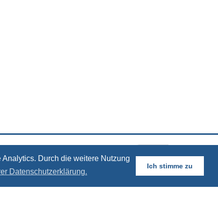
 Analytics. Durch die weitere Nutzung
Ich stimme zu
rer Datenschutzerklärung.
115 Berlin